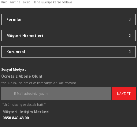
Kredi Kartına Taksit
Her alışverişe kargo bedava
%39
indirim
Formlar
Müşteri Hizmetleri
Kurumsal
Sosyal Medya :
Ücretsiz Abone Olun!
Yeni ürün, indirimler ve kampanyaları kaçırmayın!
KAYDET
“Ürün sipariş ve destek hattı”
Müşteri İletişim Merkezi
0850 840 43 00