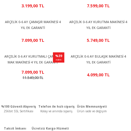
3.199,00 TL
7.599,00 TL
n
ar
Yağlı Radyatörler
er
ARÇELİK 0-6 AY ÇAMAŞIR MAKİNESİ 4
ARÇELİK 0-6 AY KURUTMA MAKİNESİ 4
YIL EK GARANTİ
YIL EK GARANTİ
ucular ve Dondurucular
7.099,00 TL
5.749,00 TL
ları
ARÇELİK 0-6 AY KURUTMALI ÇAMAŞIR
ARÇELİK 0-6 AY BULAŞIK MAKİNESİ 4
MAK MAKİNESİ 4 YIL EK GARANTİ
YIL EK GARANTİ
7.099,00 TL
4.099,00 TL
11.549,00 TL
%100 Güvenli Alışveriş
Telefon ile hızlı sipariş
Ürün Memnuniyeti
256bit SSL Sertifikası
Kolay ve anında sipariş
Ürün iade ve değişim
Taksit İmkanı
Ücretsiz Kargo Hizmeti