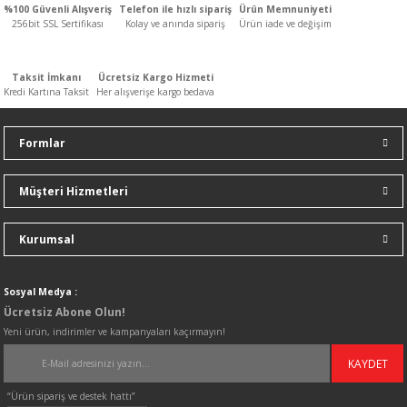
%100 Güvenli Alışveriş
Telefon ile hızlı sipariş
Ürün Memnuniyeti
n
ar
Yağlı Radyatörler
256bit SSL Sertifikası
Kolay ve anında sipariş
Ürün iade ve değişim
er
Taksit İmkanı
Ücretsiz Kargo Hizmeti
Kredi Kartına Taksit
Her alışverişe kargo bedava
ucular ve Dondurucular
Formlar
ları
Müşteri Hizmetleri
Kurumsal
Sosyal Medya :
Ücretsiz Abone Olun!
Yeni ürün, indirimler ve kampanyaları kaçırmayın!
KAYDET
“Ürün sipariş ve destek hattı”