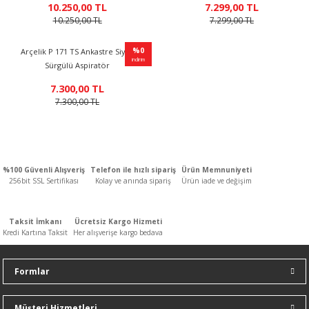
10.250,00 TL
7.299,00 TL
n
ar
Yağlı Radyatörler
10.250,00 TL
7.299,00 TL
er
Arçelik P 171 TS Ankastre Siyah
Sürgülü Aspiratör
ucular ve Dondurucular
%0
7.300,00 TL
7.300,00 TL
indirim
ları
%100 Güvenli Alışveriş
Telefon ile hızlı sipariş
Ürün Memnuniyeti
256bit SSL Sertifikası
Kolay ve anında sipariş
Ürün iade ve değişim
%0
indirim
Taksit İmkanı
Ücretsiz Kargo Hizmeti
Kredi Kartına Taksit
Her alışverişe kargo bedava
Formlar
Müşteri Hizmetleri