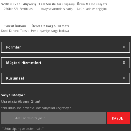
%100 Güvenli Alışveriş
Telefon ile hızlı sipariş
Ürün Memnuniyeti
256bit SSL Sertifikası
Kolay ve anında sipariş
Ürün iade ve değişim
Ürün resmi kalitesiz, bozuk veya görüntülenemiyor.
Ürün açıklamasında eksik bilgiler bulunuyor.
Taksit İmkanı
Ücretsiz Kargo Hizmeti
Ürün bilgilerinde hatalar bulunuyor.
Kredi Kartına Taksit
Her alışverişe kargo bedava
Ürün fiyatı diğer sitelerden daha pahalı.
Bu ürüne benzer farklı alternatifler olmalı.
Formlar
Müşteri Hizmetleri
Kurumsal
Gönder
Sosyal Medya :
Ücretsiz Abone Olun!
Yeni ürün, indirimler ve kampanyaları kaçırmayın!
KAYDET
“Ürün sipariş ve destek hattı”