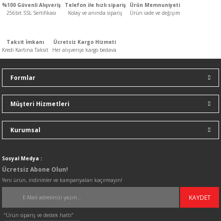
%100 Güvenli Alışveriş
Telefon ile hızlı sipariş
Ürün Memnuniyeti
n
ar
Yağlı Radyatörler
256bit SSL Sertifikası
Kolay ve anında sipariş
Ürün iade ve değişim
er
Taksit İmkanı
Ücretsiz Kargo Hizmeti
Kredi Kartına Taksit
Her alışverişe kargo bedava
ucular ve Dondurucular
Formlar
ları
Müşteri Hizmetleri
Kurumsal
Sosyal Medya :
Ücretsiz Abone Olun!
Yeni ürün, indirimler ve kampanyaları kaçırmayın!
KAYDET
“Ürün sipariş ve destek hattı”