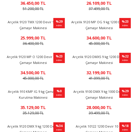
36.450,00 TL
26.109,00 TL
n
ar
Yağlı Radyatörler
51.200,00 TL
37.499,00 TL
er
Arçelik 9120 TMX 1200 Devir 9 kg
Arçelik 9120 MP OG 9 kg 1200 Devir
Çamaşır Makinesi
Çamaşır Makinesi
ucular ve Dondurucular
%29
25.999,00 TL
34.600,00 TL
36.400,00 TL
45.000,00 TL
indirim
ları
Arçelik 9120 MP O 1200 Devir 9 kg
Arçelik 9120 DMXS 9 kg 1200 Devir
Çamaşır Makinesi
Çamaşır Makinesi
34.500,00 TL
32.199,00 TL
45.000,00 TL
41.099,00 TL
%29
Arçelik 910 KMP IG 9 kg Çamaşır
Arçelik 9100 DMX 9 kg 1000 Devir
indirim
Kurutma Makinesi
Çamaşır Makinesi
35.129,00 TL
28.000,00 TL
35.129,00 TL
39.499,00 TL
Arçelik 9120 DMX 9 kg 1200 Devir
Arçelik 10122 1200 Devir 10 kg