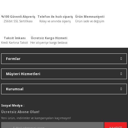
%100 Güvenli Alışveriş
Telefon ile hızlı sipariş
Ürün Memnuniyeti
%20
256bit SSL Sertifikası
Kolay ve anında sipariş
Ürün iade ve değişim
indirim
Taksit İmkanı
Ücretsiz Kargo Hizmeti
Kredi Kartına Taksit
Her alışverişe kargo bedava
Formlar
%30
Müşteri Hizmetleri
indirim
Kurumsal
Sosyal Medya :
Ücretsiz Abone Olun!
%0
Yeni ürün, indirimler ve kampanyaları kaçırmayın!
indirim
KAYDET