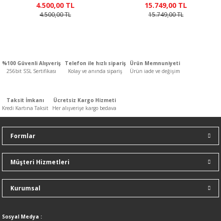
4.500,00 TL
15.749,00 TL
n
ar
Yağlı Radyatörler
4.500,00 TL
15.749,00 TL
er
ucular ve Dondurucular
%0
%100 Güvenli Alışveriş
Telefon ile hızlı sipariş
Ürün Memnuniyeti
256bit SSL Sertifikası
Kolay ve anında sipariş
Ürün iade ve değişim
indirim
ları
Taksit İmkanı
Ücretsiz Kargo Hizmeti
Kredi Kartına Taksit
Her alışverişe kargo bedava
Formlar
Müşteri Hizmetleri
Kurumsal
Sosyal Medya :