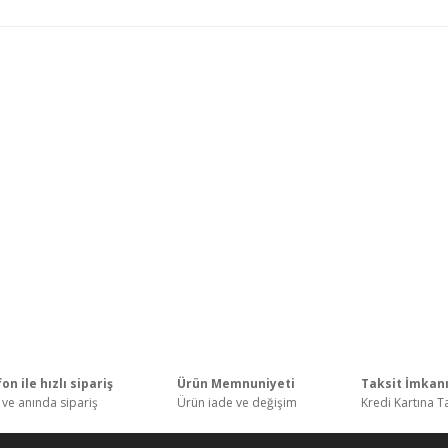
on ile hızlı sipariş
Ürün Memnuniyeti
Taksit İmkan
 ve anında sipariş
Ürün iade ve değişim
Kredi Kartına T