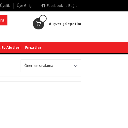
 Üyelik
Üye Girişi
Facebook ile Bağlan
ra
Alışveriş Sepetim
 Ev Aletleri
Fırsatlar