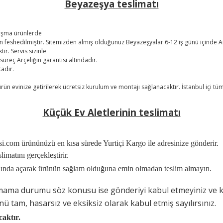
Beyazeşya teslimatı
nlaşma ürünlerde
feshedilmiştir. Sitemizden almış olduğunuz Beyazeşyalar 6-12 iş günü içinde Arçe
tir. Servis sizinle
süreç Arçeliğin garantisi altındadır.
tadır.
 ürün evinize getirilerek ücretsiz kurulum ve montajı sağlanacaktır. İstanbul içi t
Küçük Ev Aletlerinin teslimatı
si.com ürününüzü en kısa sürede Yurtiçi Kargo ile adresinize gönderir.
imatını gerçekleştirir.
nında açarak ürünün sağlam olduğuna emin olmadan teslim almayın.
mama durumu söz konusu ise gönderiyi kabul etmeyiniz ve k
nü tam, hasarsız ve eksiksiz olarak kabul etmiş sayılırsınız
.
aktır.