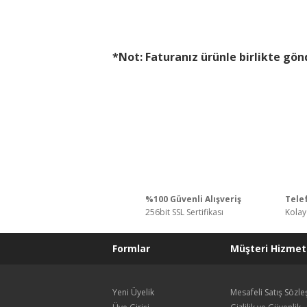
*Not: Faturanız ürünle birlikte gön
%100 Güvenli Alışveriş
Telef
256bit SSL Sertifikası
Kolay
Formlar
Müşteri Hizmetl
Yeni Üyelik
Mesafeli Satış Sözl