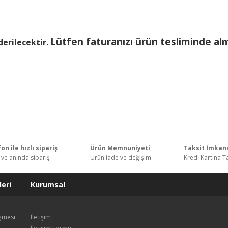
Lütfen faturanızı ürün tesliminde al
derilecektir.
on ile hızlı sipariş
Ürün Memnuniyeti
Taksit İmkan
 ve anında sipariş
Ürün iade ve değişim
Kredi Kartına T
eri
Kurumsal
eşmesi
İletişim