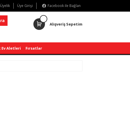
 Üyelik
Üye Girişi
Facebook ile Bağlan
ra
Alışveriş Sepetim
 Ev Aletleri
Fırsatlar