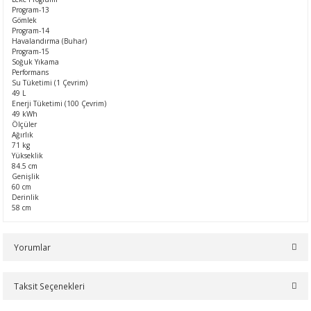
Program-13
Gömlek
Program-14
Havalandırma (Buhar)
Program-15
Soğuk Yıkama
Performans
Su Tüketimi (1 Çevrim)
49 L
Enerji Tüketimi (100 Çevrim)
49 kWh
Ölçüler
Ağırlık
71 kg
Yükseklik
84.5 cm
Genişlik
60 cm
Derinlik
58 cm
Yorumlar
Taksit Seçenekleri
Bu ürüne ilk yorumu siz yapın!