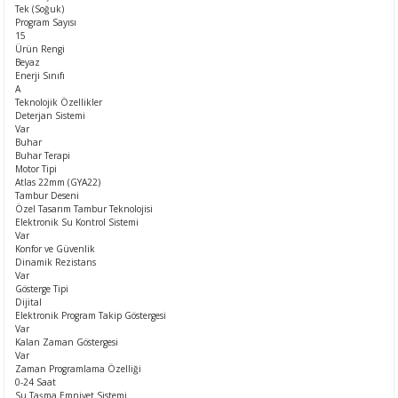
Tek (Soğuk)
Program Sayısı
15
Ürün Rengi
Beyaz
Enerji Sınıfı
A
Teknolojik Özellikler
Deterjan Sistemi
Var
Buhar
Buhar Terapi
Motor Tipi
Atlas 22mm (GYA22)
Tambur Deseni
Özel Tasarım Tambur Teknolojisi
Elektronik Su Kontrol Sistemi
Var
Konfor ve Güvenlik
Dinamik Rezistans
Var
Gösterge Tipi
Dijital
Elektronik Program Takip Göstergesi
Var
Kalan Zaman Göstergesi
Var
Zaman Programlama Özelliği
0-24 Saat
Su Taşma Emniyet Sistemi