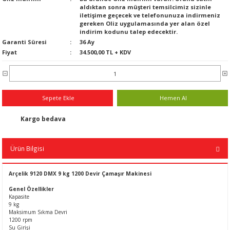
aldıktan sonra müşteri temsilcimiz sizinle
n
ar
Yağlı Radyatörler
iletişime geçecek ve telefonunuza indirmeniz
gereken Oliz uygulamasında yer alan özel
indirim kodunu talep edecektir.
er
Garanti Süresi
36 Ay
Fiyat
34.500,00 TL + KDV
ucular ve Dondurucular
ları
Sepete Ekle
Hemen Al
Kargo bedava
Ürün Bilgisi
Arçelik 9120 DMX 9 kg 1200 Devir Çamaşır Makinesi
Genel Özellikler
Kapasite
9 kg
Maksimum Sıkma Devri
1200 rpm
Su Girişi