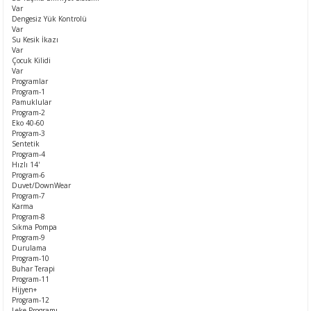
Var
Dengesiz Yük Kontrolü
Var
Su Kesik İkazı
Var
Çocuk Kilidi
Var
Programlar
Program-1
Pamuklular
Program-2
Eko 40-60
Program-3
Sentetik
Program-4
Hızlı 14'
Program-6
Duvet/DownWear
Program-7
Karma
Program-8
Sıkma Pompa
Program-9
Durulama
Program-10
Buhar Terapi
Program-11
Hijyen+
Program-12
Leke Programı