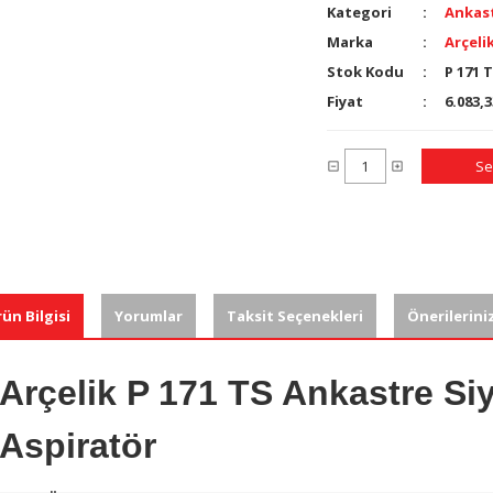
Kategori
Ankast
Marka
Arçeli
Stok Kodu
P 171 
Fiyat
6.083,
Se
ün Bilgisi
Yorumlar
Taksit Seçenekleri
Önerilerini
Arçelik P 171 TS Ankastre Si
Aspiratör