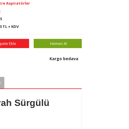
re Aspiratörler
k
TS
33 TL + KDV
pete Ekle
Hemen Al
Kargo bedava
z
yah Sürgülü