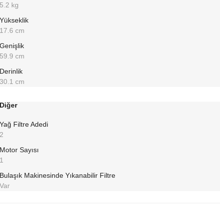
5.2 kg
Yükseklik
17.6 cm
Genişlik
59.9 cm
Derinlik
30.1 cm
Diğer
Yağ Filtre Adedi
2
Motor Sayısı
1
Bulaşık Makinesinde Yıkanabilir Filtre
Var