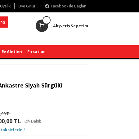
 Üyelik
Üye Girişi
Facebook ile Bağlan
ra
Alışveriş Sepetim
 Ev Aletleri
Fırsatlar
 Ankastre Siyah Sürgülü
,00 TL
00,00 TL
(Kdv Dahil)
taksitlerle!!