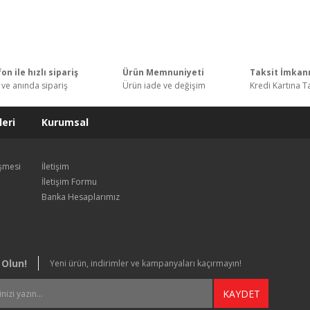
Bu ürünün fiyat bilgisi, resim, ürün açıklamalarında ve diğer konularda y
kullanarak tarafımıza iletebilirsiniz.
Bu ürüne ilk yorumu siz yapın!
Görüş ve önerileriniz için teşekkür ederiz.
Ürün resmi kalitesiz, bozuk veya görüntülenemiyor.
Yorum Yaz
on ile hızlı sipariş
Ürün Memnuniyeti
Taksit İmkan
Ürün açıklamasında eksik bilgiler bulunuyor.
 ve anında sipariş
Ürün iade ve değişim
Kredi Kartına T
Ürün bilgilerinde hatalar bulunuyor.
Ürün fiyatı diğer sitelerden daha pahalı.
eri
Kurumsal
Bu ürüne benzer farklı alternatifler olmalı.
eşmesi
İletişim
İletişim Formu
Banka Hesaplarımız
Gönder
 Olun!
Yeni ürün, indirimler ve kampanyaları kaçırmayın!
KAYDET