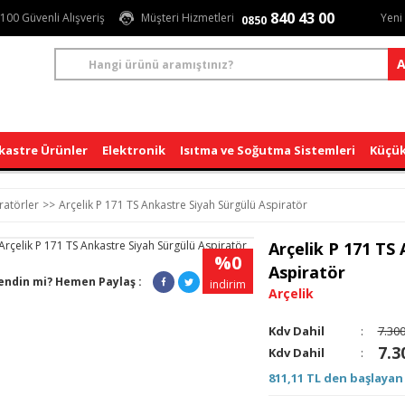
840 43 00
100 Güvenli Alışveriş
Müşteri Hizmetleri
Yeni
0850
A
kastre Ürünler
Elektronik
Isıtma ve Soğutma Sistemleri
Küçük
ratörler
Arçelik P 171 TS Ankastre Siyah Sürgülü Aspiratör
Arçelik P 171 TS
%0
Aspiratör
endin mi? Hemen Paylaş :
indirim
Arçelik
Kdv Dahil
:
7.300
7.3
Kdv Dahil
:
811,11 TL den başlayan 