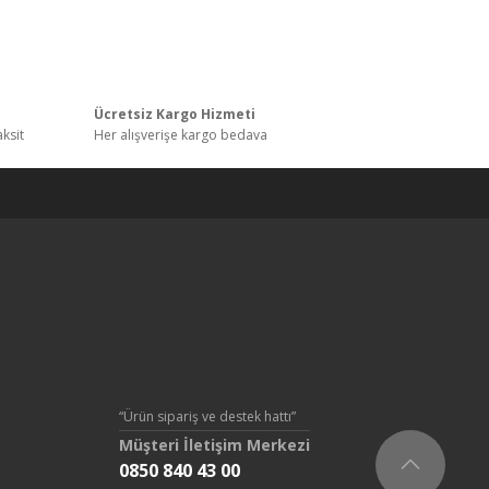
etersiz gördüğünüz noktaları öneri formunu
ı
Ücretsiz Kargo Hizmeti
aksit
Her alışverişe kargo bedava
“Ürün sipariş ve destek hattı”
Müşteri İletişim Merkezi
0850 840 43 00