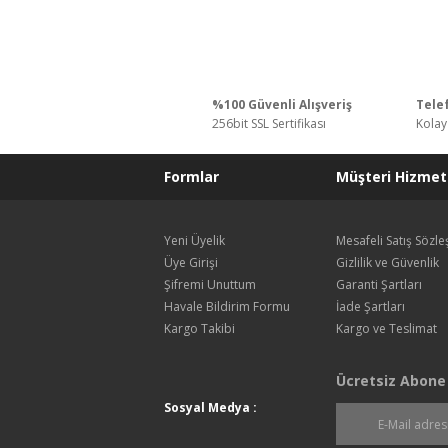
%100 Güvenli Alışveriş
Telef
256bit SSL Sertifikası
Kolay
Formlar
Müşteri Hizmetl
Yeni Üyelik
Mesafeli Satış Sözl
Üye Girişi
Gizlilik ve Güvenlik
Şifremi Unuttum
Garanti Şartları
Havale Bildirim Formu
İade Şartları
Kargo Takibi
Kargo ve Teslimat
Ücretsiz Abone
Sosyal Medya :