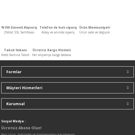
Bu ürünün fiyat bilgisi, resim, ürün açıklamalarında ve diğer
konularda yetersiz gördüğünüz noktaları öneri formunu kullanarak
tarafımıza iletebilirsiniz.
Görüş ve önerileriniz için teşekkür ederiz.
%100 Güvenli Alışveriş
Telefon ile hızlı sipariş
Ürün Memnuniyeti
256bit SSL Sertifikası
Kolay ve anında sipariş
Ürün iade ve değişim
Ürün resmi kalitesiz, bozuk veya görüntülenemiyor.
Ürün açıklamasında eksik bilgiler bulunuyor.
Taksit İmkanı
Ücretsiz Kargo Hizmeti
Ürün bilgilerinde hatalar bulunuyor.
Kredi Kartına Taksit
Her alışverişe kargo bedava
Ürün fiyatı diğer sitelerden daha pahalı.
Bu ürüne benzer farklı alternatifler olmalı.
Formlar
Müşteri Hizmetleri
Kurumsal
Gönder
Sosyal Medya :
Ücretsiz Abone Olun!
Yeni ürün, indirimler ve kampanyaları kaçırmayın!