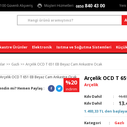
840 43 00
100 Güvenli Alışveriş
Müşteri Hizmetleri
Yeni
0850
A
kastre Ürünler
Elektronik
Isıtma ve Soğutma Sistemleri
Küçük
lar
Gazlı
Arçelik OCD T 651 EB Beyaz Cam Ankastre Ocak
Arçelik OCD T 6
%20
Arçelik
endin mi? Hemen Paylaş :
indirim
Kdv Dahil
:
16.83
13.
Kdv Dahil
:
1.493,33 TL den başlaya
Kategori
Gazlı