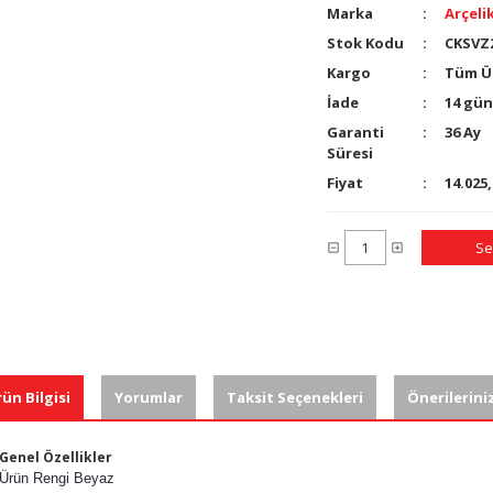
Marka
Arçeli
Stok Kodu
CKSVZ
Kargo
Tüm Ür
İade
14 gün
Garanti
36 Ay
Süresi
Fiyat
14.025
Se
ün Bilgisi
Yorumlar
Taksit Seçenekleri
Önerilerini
Genel Özellikler
Ürün Rengi Beyaz