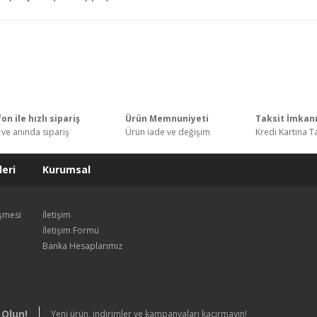
Bu ürünün fiyat bilgisi, resim, ürün açıklamalarında ve diğer konularda y
kullanarak tarafımıza iletebilirsiniz.
Bu ürüne ilk yorumu siz yapın!
Görüş ve önerileriniz için teşekkür ederiz.
Ürün resmi kalitesiz, bozuk veya görüntülenemiyor.
Yorum Yaz
on ile hızlı sipariş
Ürün Memnuniyeti
Taksit İmkan
Ürün açıklamasında eksik bilgiler bulunuyor.
 ve anında sipariş
Ürün iade ve değişim
Kredi Kartına T
Ürün bilgilerinde hatalar bulunuyor.
Ürün fiyatı diğer sitelerden daha pahalı.
eri
Kurumsal
Bu ürüne benzer farklı alternatifler olmalı.
eşmesi
İletişim
İletişim Formu
Banka Hesaplarımız
Gönder
 Olun!
Yeni ürün, indirimler ve kampanyaları kaçırmayın!