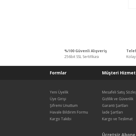
%100 Güvenli Alışveriş
Telef
256bit SSL Sertifikası
Kolay
Formlar
Müşteri Hizmetl
Yeni Üyelik
Mesafeli Satış Sözl
Üye Girişi
Gizlilik ve Güvenlik
Şifremi Unuttum
Garanti Şartları
Havale Bildirim Formu
İade Şartları
Kargo Takibi
Kargo ve Teslimat
Ücretsiz Abone