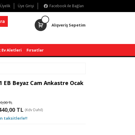
 Üyelik
Üye Girişi
Facebook ile Bağlan
ra
Alışveriş Sepetim
 Ev Aletleri
Fırsatlar
51 EB Beyaz Cam Ankastre Ocak
0,00 TL
440,00 TL
(Kdv Dahil)
n taksitlerle!!