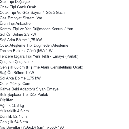
Gaz Tipi Doğalgaz
Ocak Tipi Gazlı Ocak
Ocak Tipi Ve Göz Sayısı 4 Gözü Gazlı
Gaz Emniyet Sistemi Var
Ürün Tipi Ankastre
Kontrol Tipi ve Yeri Düğmeden Kontrol / Yan
Sol Ön Bölme 2,9 kW
Sağ Arka Bölme 1,75 kW
Ocak Ateşleme Tipi Düğmeden Ateşleme
Toplam Elektrik Gücü (kW) 1 W
Tencere Izgara Tipi Yeni Tekli - Emaye (Parlak)
Çerçeve Çerçevesiz
Genişlik 65 cm (Pişirme Alanı Genişletilmiş Ocak)
Sağ Ön Bölme 1 kW
Sol Arka Bölme 1,75 kW
Ocak Yüzeyi Cam
Kahve Beki Adaptörü Siyah Emaye
Bek Şapkası Tipi Düz Parlak
Ölçüler
Ağırlık 11.8 kg
Yükseklik 4.6 cm
Derinlik 52.4 cm
Genişlik 64.6 cm
Niş Boyutlar (YxGxD) (cm) hx560x490