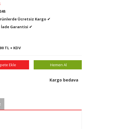
k
248
ünlerde Ücretsiz Kargo ✔
 İade Garantisi ✔
,00 TL + KDV
pete Ekle
Hemen Al
Kargo bedava
z