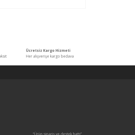
etersiz gördüğünüz noktaları öneri formunu
ı
Ücretsiz Kargo Hizmeti
aksit
Her alışverişe kargo bedava
“Ürün sipariş ve destek hattı”