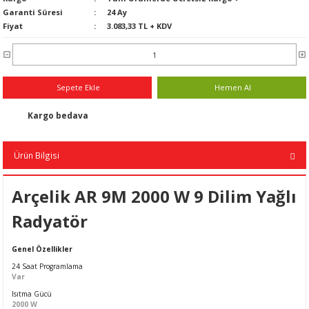
Garanti Süresi
24 Ay
n
ar
Yağlı Radyatörler
Fiyat
3.083,33 TL + KDV
er
ucular ve Dondurucular
Sepete Ekle
Hemen Al
Kargo bedava
ları
Ürün Bilgisi
Arçelik AR 9M 2000 W 9 Dilim Yağlı
Radyatör
Genel Özellikler
24 Saat Programlama
Var
Isıtma Gücü
2000 W