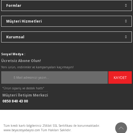
Formlar
Müşteri Hizmetleri
Gönder
Kurumsal
Sosyal Medya :
Ücretsiz Abone Olun!
Yeni ürün, indirimler ve kampanyaları kaçırmayın!
KAYDET
“Ürün sipariş ve destek hattı”
Müşteri İletişim Merkezi
0850 840 43 00
Tüm kredi kartı bilgileriniz 256bit SSL Sertifikası ile korunmaktadır.
www.beyazesyabayisi.com Tüm Hakları Saklıdır.