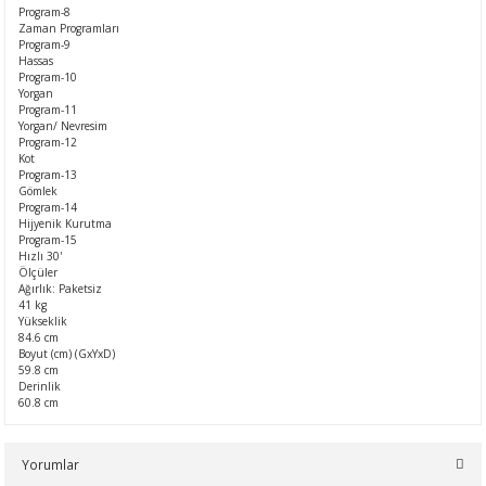
Program-8
Zaman Programları
Program-9
Hassas
Program-10
Yorgan
Program-11
Yorgan/ Nevresim
Program-12
Kot
Program-13
Gömlek
Program-14
Hijyenik Kurutma
Program-15
Hızlı 30'
Ölçüler
Ağırlık: Paketsiz
41 kg
Yükseklik
84.6 cm
Boyut (cm) (GxYxD)
59.8 cm
Derinlik
60.8 cm
Yorumlar