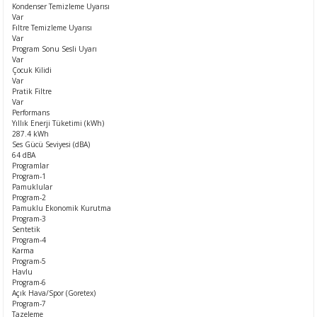
Kondenser Temizleme Uyarısı
Var
Fıltre Temizleme Uyarısı
Var
Program Sonu Sesli Uyarı
Var
Çocuk Kilidi
Var
Pratik Filtre
Var
Performans
Yıllık Enerji Tüketimi (kWh)
287.4 kWh
Ses Gücü Seviyesi (dBA)
64 dBA
Programlar
Program-1
Pamuklular
Program-2
Pamuklu Ekonomik Kurutma
Program-3
Sentetik
Program-4
Karma
Program-5
Havlu
Program-6
Açık Hava/Spor (Goretex)
Program-7
Tazeleme