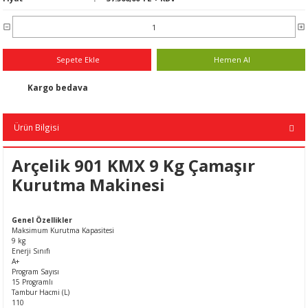
n
ar
Yağlı Radyatörler
er
Sepete Ekle
Hemen Al
ucular ve Dondurucular
Kargo bedava
ları
Ürün Bilgisi
Arçelik 901 KMX 9 Kg Çamaşır
Kurutma Makinesi
Genel Özellikler
Maksimum Kurutma Kapasitesi
9 kg
Enerji Sınıfı
A+
Program Sayısı
15 Programlı
Tambur Hacmi (L)
110