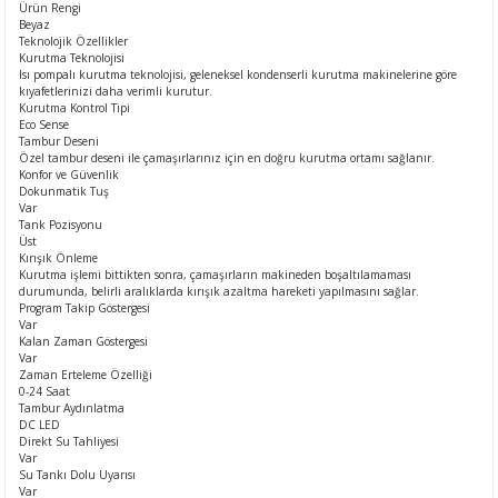
Ürün Rengi
Beyaz
Teknolojik Özellikler
Kurutma Teknolojisi
Isı pompalı kurutma teknolojisi, geleneksel kondenserli kurutma makinelerine göre
kıyafetlerinizi daha verimli kurutur.
Kurutma Kontrol Tipi
Eco Sense
Tambur Deseni
Özel tambur deseni ile çamaşırlarınız için en doğru kurutma ortamı sağlanır.
Konfor ve Güvenlik
Dokunmatik Tuş
Var
Tank Pozisyonu
Üst
Kırışık Önleme
Kurutma işlemi bittikten sonra, çamaşırların makineden boşaltılamaması
durumunda, belirli aralıklarda kırışık azaltma hareketi yapılmasını sağlar.
Program Takip Göstergesi
Var
Kalan Zaman Göstergesi
Var
Zaman Erteleme Özelliği
0-24 Saat
Tambur Aydınlatma
DC LED
Direkt Su Tahliyesi
Var
Su Tankı Dolu Uyarısı
Var