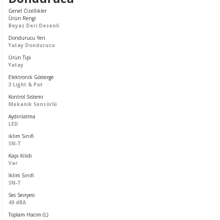
Genel Özellikler
Ürün Rengi
Beyaz Deri Desenli
Dondurucu Yeri
Yatay Dondurucu
Ürün Tipi
Yatay
Elektronik Gösterge
3 Light & Pot
Kontrol Sistemi
Mekanik Sensörlü
Aydınlatma
LED
iklim Sınıfı
SN-T
Kapı Kilidi
Var
İklim Sınıfı
SN-T
Ses Seviyesi
40 dBA
Toplam Hacim (L)