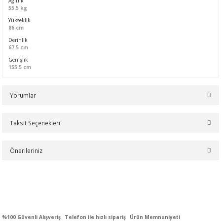
Ağırlık
55.5 kg
Yükseklik
86 cm
Derinlik
67.5 cm
Genişlik
155.5 cm
Yorumlar
Taksit Seçenekleri
Bu ürüne ilk yorumu siz yapın!
Önerileriniz
Yorum Yaz
Bu ürünün fiyat bilgisi, resim, ürün açıklamalarında ve diğer
konularda yetersiz gördüğünüz noktaları öneri formunu kullanarak
tarafımıza iletebilirsiniz.
Görüş ve önerileriniz için teşekkür ederiz.
%100 Güvenli Alışveriş
Telefon ile hızlı sipariş
Ürün Memnuniyeti