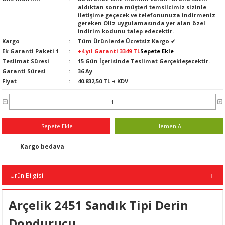
aldıktan sonra müşteri temsilcimiz sizinle
n
ar
Yağlı Radyatörler
iletişime geçecek ve telefonunuza indirmeniz
gereken Oliz uygulamasında yer alan özel
indirim kodunu talep edecektir.
er
Kargo
Tüm Ürünlerde Ücretsiz Kargo ✔
Ek Garanti Paketi 1
+4 yıl Garanti 3349 TL
Sepete Ekle
ucular ve Dondurucular
Teslimat Süresi
15 Gün İçerisinde Teslimat Gerçekleşecektir.
Garanti Süresi
36 Ay
Fiyat
40.832,50 TL + KDV
ları
Sepete Ekle
Hemen Al
Kargo bedava
Ürün Bilgisi
Arçelik 2451 Sandık Tipi Derin
Dondurucu