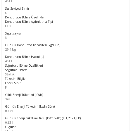
451 L
Ses Seviyesi Sınıfı
C
Dondurucu Bölme Özellikleri
Dondurucu Bölme Aydınlatma Tipi
LED
Sepet sayısı
3
Günlük Dondurma Kapasitesi (kg/Gün)
20.4 kg
Dondurucu Bölme Hacmi (L)
451 L
Soğutucu Bölme Özellikleri
Soğutma Sistemi
Statik
Tüketim Bilgileri
Enerji Sınıfı
F
Yıllık Enerji Tüketimi (kWh)
349
Günlük Enerji Tüketimi (kwh/Gün)
0.861
Günlük enerji tüketimi 16°C (kWh/24h) (EU_2021_EP)
0.631
Ölçüler