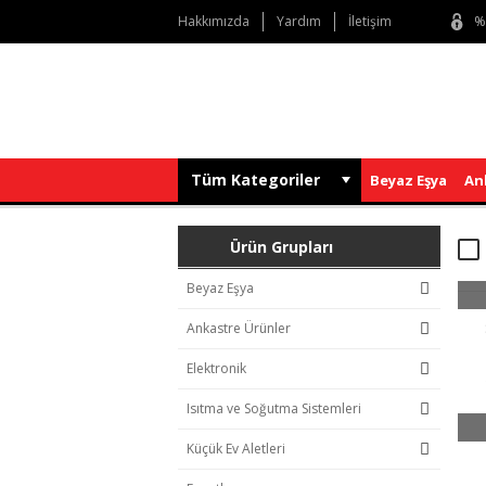
Hakkımızda
Yardım
İletişim
%
Tüm Kategoriler
Beyaz Eşya
An
Ürün Grupları
Beyaz Eşya
Ankastre Ürünler
Elektronik
Isıtma ve Soğutma Sistemleri
Küçük Ev Aletleri