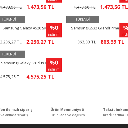
1.473,56 TL
1.473,56 TL
1.473,56 TL
1.473,56 TL
TÜKENDİ
TÜKENDİ
%0
%
Samsung Galaxy A520 Siyah
Samsung G532 GrandPrime+ Go
indirim
ind
2.236,27 TL
863,39 TL
2.236,27 TL
863,39 TL
TÜKENDİ
%0
Samsung Galaxy S8 Plus Gold
indirim
4.575,25 TL
4.575,25 TL
on ile hızlı sipariş
Ürün Memnuniyeti
Taksit İmkan
 ve anında sipariş
Ürün iade ve değişim
Kredi Kartına T