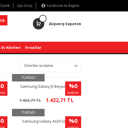
 Üyelik
Üye Girişi
Facebook ile Bağlan
ra
Alışveriş Sepetim
 Ev Aletleri
Fırsatlar
TÜKENDİ
0
%0
Samsung Galaxy J5 Beyaz Cep
Telefonu
irim
indirim
1.422,71 TL
1.422,71 TL
TÜKENDİ
0
%0
Samsung Galaxy A320 Siyah
irim
indirim