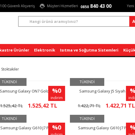
840 43 00
100 Güvenli Alışveriş
Müşteri Hizmetleri
Yeni
0850
A
kastre Ürünler
Elektronik
Isıtma ve Soğutma Sistemleri
Küçük
Stoktakiler
TÜKENDİ
TÜKENDİ
%0
%
Samsung Galaxy ON7 Gold Cep
Samsung Galaxy J5 Siyah Cep
Telefonu
Telefonu
indirim
ind
1.525,42 TL
1.422,71 TL
1.525,42 TL
1.422,71 TL
TÜKENDİ
TÜKENDİ
%0
%
Samsung Galaxy G610 J7 Prime
Samsung Galaxy G610 J7 Prime
Siyah
Gold
indirim
ind