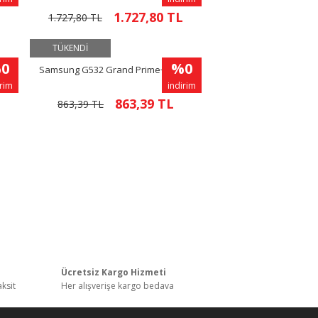
1.727,80 TL
1.727,80 TL
TÜKENDİ
0
%0
ld
Samsung G532 Grand Prime+ Siyah
irim
indirim
863,39 TL
863,39 TL
ı
Ücretsiz Kargo Hizmeti
aksit
Her alışverişe kargo bedava