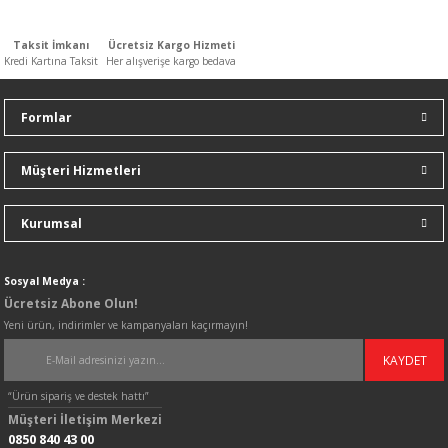
n
ar
Yağlı Radyatörler
Taksit İmkanı
Ücretsiz Kargo Hizmeti
Kredi Kartına Taksit
Her alışverişe kargo bedava
er
Formlar
ucular ve Dondurucular
ları
Müşteri Hizmetleri
Kurumsal
Sosyal Medya :
Ücretsiz Abone Olun!
Yeni ürün, indirimler ve kampanyaları kaçırmayın!
KAYDET
“Ürün sipariş ve destek hattı”
Müşteri İletişim Merkezi
0850 840 43 00