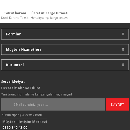
n
ar
Yağlı Radyatörler
Taksit İmkanı
Ücretsiz Kargo Hizmeti
Kredi Kartına Taksit
Her alışverişe kargo bedava
er
Formlar
ucular ve Dondurucular
ları
Müşteri Hizmetleri
Kurumsal
Sosyal Medya :
Ücretsiz Abone Olun!
Yeni ürün, indirimler ve kampanyaları kaçırmayın!
KAYDET
“Ürün sipariş ve destek hattı”
Müşteri İletişim Merkezi
0850 840 43 00