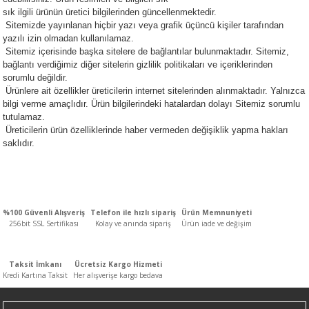
sık ilgili ürünün üretici bilgilerinden güncellenmektedir.
n
ar
Yağlı Radyatörler
Sitemizde yayınlanan hiçbir yazı veya grafik üçüncü kişiler tarafından
yazılı izin olmadan kullanılamaz.
er
Sitemiz içerisinde başka sitelere de bağlantılar bulunmaktadır. Sitemiz,
bağlantı verdiğimiz diğer sitelerin gizlilik politikaları ve içeriklerinden
sorumlu değildir.
ucular ve Dondurucular
Ürünlere ait özellikler üreticilerin internet sitelerinden alınmaktadır. Yalnızca
bilgi verme amaçlıdır. Ürün bilgilerindeki hatalardan dolayı Sitemiz sorumlu
ları
tutulamaz.
Üreticilerin ürün özelliklerinde haber vermeden değişiklik yapma hakları
saklıdır.
%100 Güvenli Alışveriş
Telefon ile hızlı sipariş
Ürün Memnuniyeti
256bit SSL Sertifikası
Kolay ve anında sipariş
Ürün iade ve değişim
Taksit İmkanı
Ücretsiz Kargo Hizmeti
Kredi Kartına Taksit
Her alışverişe kargo bedava