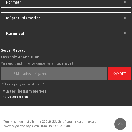
Formlar
Müşteri Hizmetleri
Kurumsal
Sosyal Medya :
Ücretsiz Abone Olun!
Yeni ürün, indirimler ve kampanyaları kaçırmayın!
KAYDET
“Ürün sipariş ve destek hattı”
Müşteri İletişim Merkezi
0850 840 43 00
Tüm kredi kartı bilgileriniz 256bit SSL Sertifikası ile korunmaktadır.
www.beyazesyabayisi.com Tüm Hakları Saklıdır.